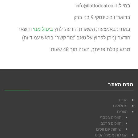
במייל: info@lottodeal.co.il
בדואר: ז’בוטינסקי 9 בני ברק
באתר: באמצעות השארת הודעה. לחץ
ביטול מנוי
והשאר
הודעה (ניתן ללחוץ על טאב “צור קשר” בראש עמוד זה)
מרגע קבלת פנייתך, תענה תוך 48 שעות
מפת האתר
הבית
מסלולים
הזוכים
הזוכים בכסף
הזוכים הרכב
שיחות עם זוכים
הגרלות מפעל הפיס